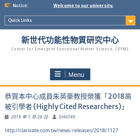
Skip
Notice:
Welcome to our university.
to
content
Quick Links
新世代功能性物質研究中心
Center for Emergent Functional Matter Science, CEFMS
Menu
恭賀本中心成員朱英豪教授榮獲「2018高
被引學者 (Highly Cited Researchers)」
2019 年 1 月 28 日
GH0749
http://clarivate.com.tw/news-releases/2018/1127