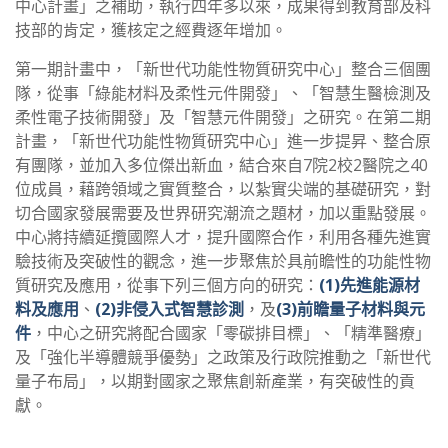
中心計畫」之補助，執行四年多以來，成果得到教育部及科
技部的肯定，獲核定之經費逐年增加。
第一期計畫中，「新世代功能性物質研究中心」整合三個團
隊，從事「綠能材料及柔性元件開發」、「智慧生醫檢測及
柔性電子技術開發」及「智慧元件開發」之研究。在第二期
計畫，「新世代功能性物質研究中心」進一步提昇、整合原
有團隊，並加入多位傑出新血，結合來自7院2校2醫院之40
位成員，藉跨領域之實質整合，以紮實尖端的基礎研究，對
切合國家發展需要及世界研究潮流之題材，加以重點發展。
中心將持續延攬國際人才，提升國際合作，利用各種先進實
驗技術及突破性的觀念，進一步聚焦於具前瞻性的功能性物
質研究及應用，從事下列三個方向的研究：
(1)先進能源材
料及應用
、
(2)非侵入式智慧診測
，及
(3)前瞻量子材料與元
件
，中心之研究將配合國家「零碳排目標」、「精準醫療」
及「強化半導體競爭優勢」之政策及行政院推動之「新世代
量子布局」，以期對國家之聚焦創新產業，有突破性的貢
獻。