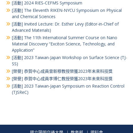
[活動] 2024 RIES-CEFMS Symposium
[活動] The Eleventh RIKEN-NYCU Symposium on Physical
and Chemical Sciences
[活動] Invited Lecture: Dr. Esther Levy (Editor-in-Chief of
Advanced Materials)
[活動] The 11th International Summer Course on Nano
Material Discovery “Exciton Science, Technology, and
Application”
[活動] 2023 Taiwan-Japan Workshop on Surface Science (TJ-
SS)
[榮譽] 恭賀中心成員曾新穆教授榮獲2023年未來科技獎
[榮譽] 恭賀中心成員李博仁教授榮獲2023年未來科技獎
[活動] 2023 Taiwan-Japan Symposium on Reaction Control
(TJSReC)
國立陽明交通大學
教育部
國科會